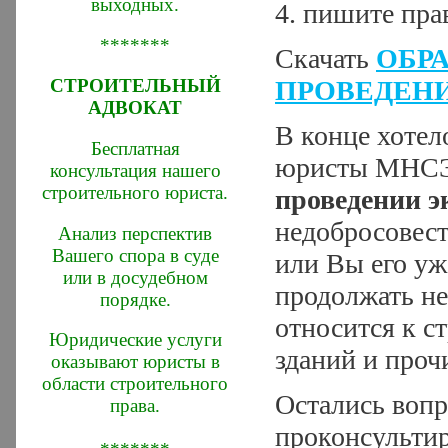
выходных.
4. пишите пра
*******
Скачать
ОБР
ПРОВЕДЕН
СТРОИТЕЛЬНЫЙ
АДВОКАТ
В конце хотел
Бесплатная
юристы МНСЭ 
консультация нашего
строительного юриста.
проведении 
недобросовест
Анализ перспектив
Вашего спора в суде
или Вы его уж
или в досудебном
продолжать н
порядке.
относится к с
Юридические услуги
зданий и проч
оказывают юристы в
области строительного
Остались вопр
права.
проконсультир