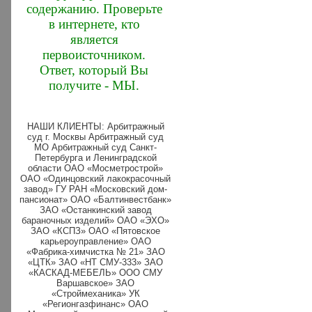
содержанию. Проверьте
в интернете, кто
является
первоисточником.
Ответ, который Вы
получите - МЫ.
НАШИ КЛИЕНТЫ: Арбитражный
суд г. Москвы Арбитражный суд
МО Арбитражный суд Санкт-
Петербурга и Ленинградской
области ОАО «Мосметрострой»
ОАО «Одинцовский лакокрасочный
завод» ГУ РАН «Московский дом-
пансионат» ОАО «Балтинвестбанк»
ЗАО «Останкинский завод
бараночных изделий» ОАО «ЭХО»
ЗАО «КСПЗ» ОАО «Пятовское
карьероуправление» ОАО
«Фабрика-химчистка № 21» ЗАО
«ЦТК» ЗАО «НТ СМУ-333» ЗАО
«КАСКАД-МЕБЕЛЬ» ООО СМУ
Варшавское» ЗАО
«Строймеханика» УК
«Регионгазфинанс» ОАО