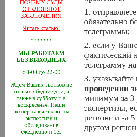
ПОЧЕМУ СУДЫ
ОТКЛОНЯЮТ
1. отправляет
ЗАКЛЮЧЕНИЯ
обязательно б
Читать статью!
телеграммы;
*******
2. если у Ваш
МЫ РАБОТАЕМ
фактический а
БЕЗ ВЫХОДНЫХ
телеграмму на
с 8-00 до 22-00
3. указывайт
Ждем Ваших звонков не
проведении э
только в будние дни, а
минимум за 3 
также в субботу и в
воскресенье. Наши
экспертизы, е
эксперты выезжают на
регионе и за 5
экспертизу и
обследование
другом регион
ежедневно и без