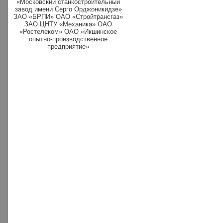
«Московский станкостроительный
завод имени Серго Орджоникидзе»
ЗАО «БРПИ» ОАО «Стройтрансгаз»
ЗАО ЦНТУ «Механика» ОАО
«Ростелеком» ОАО «Икшинское
опытно-производственное
предприятие»