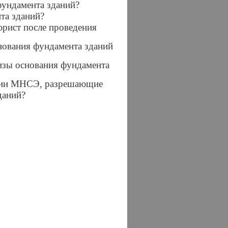
фундамента зданий?
та зданий?
юрист после проведения
снования фундамента зданий
тизы основания фундамента
ании МНСЭ, разрешающие
даний?