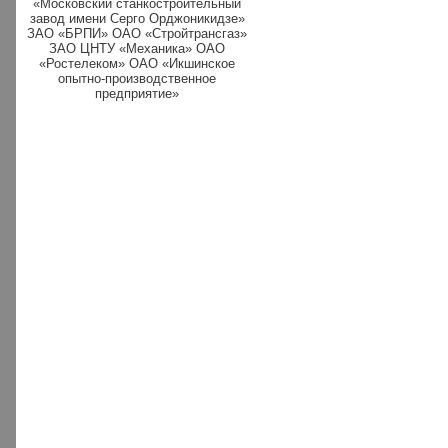
«Московский станкостроительный
завод имени Серго Орджоникидзе»
ЗАО «БРПИ» ОАО «Стройтрансгаз»
ЗАО ЦНТУ «Механика» ОАО
«Ростелеком» ОАО «Икшинское
опытно-производственное
предприятие»