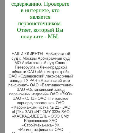
содержанию. Проверьте
в интернете, кто
является
первоисточником.
Ответ, который Вы
получите - МЫ.
НАШИ КЛИЕНТЫ: Арбитражный
суд г. Москвы Арбитражный суд
МО Арбитражный суд Санкт-
Петербурга и Ленинградской
области ОАО «Мосметрострой»
ОАО «Одинцовский лакокрасочный
завод» ГУ РАН «Московский дом-
пансионат» ОАО «Балтинвестбанк»
ЗАО «Останкинский завод
бараночных изделий» ОАО «ЭХО»
ЗАО «КСПЗ» ОАО «Пятовское
карьероуправление» ОАО
«Фабрика-химчистка № 21» ЗАО
«ЦТК» ЗАО «НТ СМУ-333» ЗАО
«КАСКАД-МЕБЕЛЬ» ООО СМУ
Варшавское» ЗАО
«Строймеханика» УК
«Регионгазфинанс» ОАО