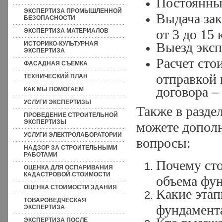
Постоянны
ЭКСПЕРТИЗА ПРОМЫШЛЕННОЙ
Выдача за
БЕЗОПАСНОСТИ
от 3 до 15
ЭКСПЕРТИЗА МАТЕРИАЛОВ
Выезд эксп
ИСТОРИКО-КУЛЬТУРНАЯ
ЭКСПЕРТИЗА
Расчет сто
ФАСАДНАЯ СЪЕМКА
отправкой 
ТЕХНИЧЕСКИЙ ПЛАН
договора –
КАК МЫ ПОМОГАЕМ
УСЛУГИ ЭКСПЕРТИЗЫ
Также в разде
ПРОВЕДЕНИЕ СТРОИТЕЛЬНОЙ
ЭКСПЕРТИЗЫ
можете допол
УСЛУГИ ЭЛЕКТРОЛАБОРАТОРИИ
вопросы:
НАДЗОР ЗА СТРОИТЕЛЬНЫМИ
РАБОТАМИ
Почему сто
ОЦЕНКА ДЛЯ ОСПАРИВАНИЯ
КАДАСТРОВОЙ СТОИМОСТИ
объема фу
ОЦЕНКА СТОИМОСТИ ЗДАНИЯ
Какие этап
ТОВАРОВЕДЧЕСКАЯ
фундамент
ЭКСПЕРТИЗА
ЭКСПЕРТИЗА ПОСЛЕ