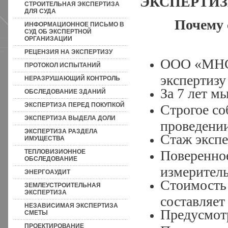
ЭКСПЕРТИ
СТРОИТЕЛЬНАЯ ЭКСПЕРТИЗА
ДЛЯ СУДА
Почему 
ИНФОРМАЦИОННОЕ ПИСЬМО В
СУД ОБ ЭКСПЕРТНОЙ
ОРГАНИЗАЦИИ
РЕЦЕНЗИЯ НА ЭКСПЕРТИЗУ
ООО «МНСЭ
ПРОТОКОЛ ИСПЫТАНИЙ
экспертизу
НЕРАЗРУШАЮЩИЙ КОНТРОЛЬ
За 7 лет м
ОБСЛЕДОВАНИЕ ЗДАНИЙ
ЭКСПЕРТИЗА ПЕРЕД ПОКУПКОЙ
Строгое с
ЭКСПЕРТИЗА ВЫДЕЛА ДОЛИ
проведении
ЭКСПЕРТИЗА РАЗДЕЛА
Стаж экспе
ИМУЩЕСТВА
Поверенное
ТЕПЛОВИЗИОННОЕ
ОБСЛЕДОВАНИЕ
измерител
ЭНЕРГОАУДИТ
Стоимость
ЗЕМЛЕУСТРОИТЕЛЬНАЯ
ЭКСПЕРТИЗА
составляет 
НЕЗАВИСИМАЯ ЭКСПЕРТИЗА
Предусмот
СМЕТЫ
ПРОЕКТИРОВАНИЕ