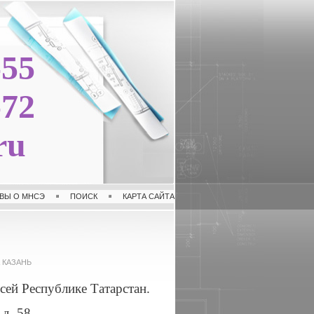
-55
-72
ru
ВЫ О МНСЭ
ПОИСК
КАРТА САЙТА
 КАЗАНЬ
сей Республике Татарстан.
д. 58.